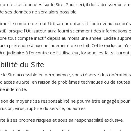
pte et ses données sur le Site. Pour ceci, il doit adresser un e-ma
e ses données ne sera alors possible.
pprimer le compte de tout Utilisateur qui aurait contrevenu aux 
f, lorsque l’Utilisateur aura fourni sciemment des informations er
ore tout compte inactif depuis au moins une année. Ladite suppre
rra prétendre à aucune indemnité de ce fait. Cette exclusion n’est
judiciaire à l’encontre de l’Utilisateur, lorsque les faits l’auront j
bilité du Site
ndre le Site accessible en permanence, sous réserve des opération
é d’accès au Site, en raison de problèmes techniques ou de toutes n
ne indemnité.
gation de moyens ; sa responsabilité ne pourra être engagée pour 
usion, virus, rupture du service, ou autres.
Site à ses propres risques et sous sa responsabilité exclusive.