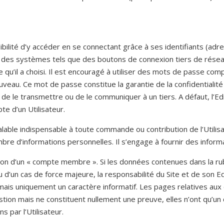
sibilité d’y accéder en se connectant grâce à ses identifiants (adre
 des systèmes tels que des boutons de connexion tiers de réseau
qu’il a choisi. Il est encouragé à utiliser des mots de passe com
 nouveau. Ce mot de passe constitue la garantie de la confidential
c de le transmettre ou de le communiquer à un tiers. A défaut, l’E
e d’un Utilisateur.
able indispensable à toute commande ou contribution de l’Utilisate
nombre d’informations personnelles. Il s’engage à fournir des infor
ation d’un « compte membre ». Si les données contenues dans la 
u d’un cas de force majeure, la responsabilité du Site et de son 
 mais uniquement un caractère informatif. Les pages relatives a
stion mais ne constituent nullement une preuve, elles n’ont qu’un
s par l’Utilisateur.