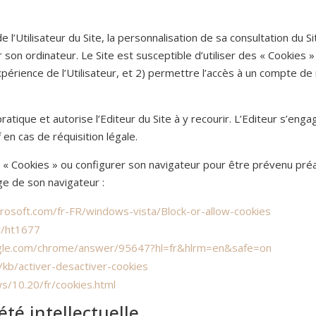
 l’Utilisateur du Site, la personnalisation de sa consultation du Si
 son ordinateur. Le Site est susceptible d’utiliser des « Cookies 
expérience de l’Utilisateur, et 2) permettre l’accès à un compte 
pratique et autorise l’Editeur du Site à y recourir. L’Editeur s’e
en cas de réquisition légale.
e « Cookies » ou configurer son navigateur pour être prévenu préa
ge de son navigateur :
rosoft.com/fr-FR/windows-vista/Block-or-allow-cookies
fr/ht1677
ogle.com/chrome/answer/95647?hl=fr&hlrm=en&safe=on
r/kb/activer-desactiver-cookies
s/10.20/fr/cookies.html
été intellectuelle