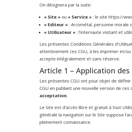
On désignera par la suite:
« Site »
ou
« Service »
: le site https://w
« Editeur »
: Arcométal, personne morale ou
« Utilisateur »
: l’internaute visitant et util
Les présentes Conditions Générales d’Utilisatio
attentivement ces CGU, à les imprimer et/ou à
accepte intégralement et sans réserve.
Article 1 – Application de
Les présentes CGU ont pour objet de définir le
CGU en publiant une nouvelle version de ces d
acceptation
.
Le Site est d’accès libre et gratuit à tout Uti
générale la navigation sur le Site suppose l’ac
pleinement connaissance.