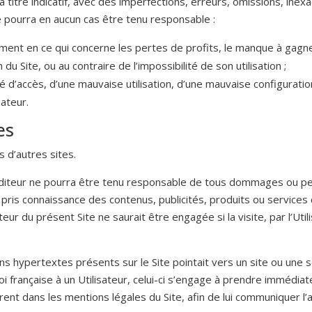
s à titre indicatif, avec des imperfections, erreurs, omissions, in
e pourra en aucun cas être tenu responsable :
ent en ce qui concerne les pertes de profits, le manque à gagne
 du Site, ou au contraire de l’impossibilité de son utilisation ;
é d’accès, d’une mauvaise utilisation, d’une mauvaise configuration
sateur.
es
s d’autres sites.
’Editeur ne pourra être tenu responsable de tous dommages ou pe
voir pris connaissance des contenus, publicités, produits ou service
ur du présent Site ne saurait être engagée si la visite, par l’Utilis
iens hypertextes présents sur le Site pointait vers un site ou une 
i française à un Utilisateur, celui-ci s’engage à prendre immédia
urent dans les mentions légales du Site, afin de lui communiquer l