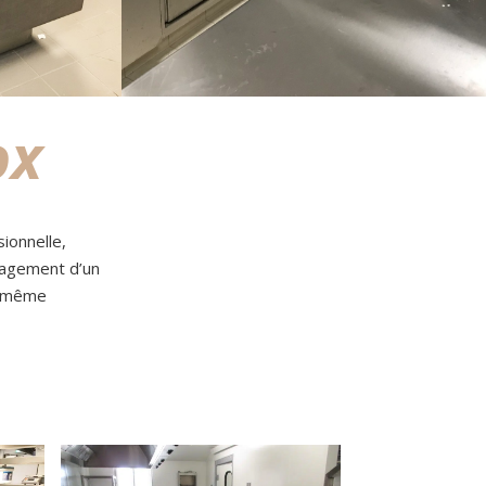
ox
ionnelle,
agement d’un
ou même